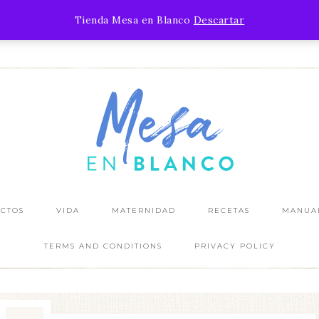
¿YA VISTE MI ÚLTIMO POST?
Tienda Mesa en Blanco
Descartar
IR AL BLOG
CTOS
VIDA
MATERNIDAD
RECETAS
MANUA
TERMS AND CONDITIONS
PRIVACY POLICY