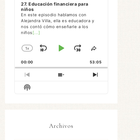
27. Educación financiera para
niños
En este episodio hablamos con
Alejandra Villa, ella es educadora y
nos contó cómo enseñarle a los
niños
[...]
1
X
SALTAR
REPRODUCIR
AVANZAR
CAMBIAR
COMPARTIR
LA
ESTE
HACIA
/
00:00
VELOCIDAD
53:05
EPISODIO
ATRÁS
PAUSAR
DE
REPRODUCCIÓN
EPISODIO
MOSTRAR
SIGUIENTE
ANTERIOR
LA
EPISODIO
Mostrar
LISTA
La
DE
Información
EPISODIOS
Del
Pódcast
Archivos