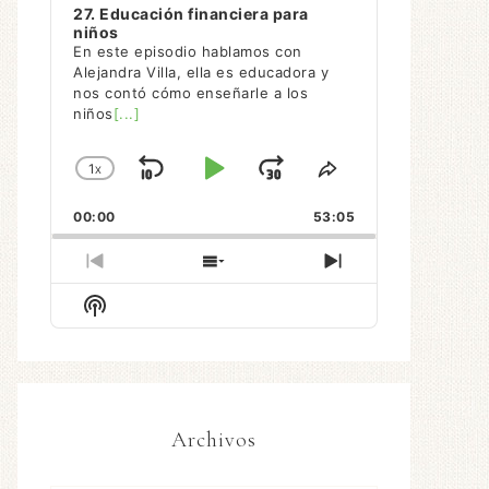
27. Educación financiera para
niños
En este episodio hablamos con
Alejandra Villa, ella es educadora y
nos contó cómo enseñarle a los
niños
[...]
1
X
SALTAR
REPRODUCIR
AVANZAR
CAMBIAR
COMPARTIR
LA
ESTE
HACIA
/
00:00
VELOCIDAD
53:05
EPISODIO
ATRÁS
PAUSAR
DE
REPRODUCCIÓN
EPISODIO
MOSTRAR
SIGUIENTE
ANTERIOR
LA
EPISODIO
Mostrar
LISTA
La
DE
Información
EPISODIOS
Del
Pódcast
Archivos