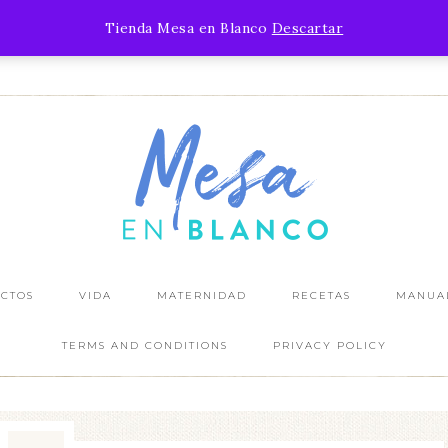
¿YA VISTE MI ÚLTIMO POST?
Tienda Mesa en Blanco
Descartar
IR AL BLOG
CTOS
VIDA
MATERNIDAD
RECETAS
MANUA
TERMS AND CONDITIONS
PRIVACY POLICY