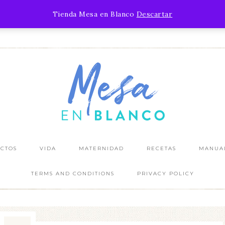
¿YA VISTE MI ÚLTIMO POST?
Tienda Mesa en Blanco
Descartar
IR AL BLOG
CTOS
VIDA
MATERNIDAD
RECETAS
MANUA
TERMS AND CONDITIONS
PRIVACY POLICY