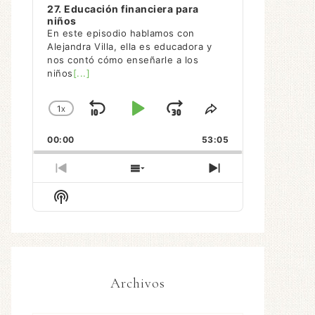
27. Educación financiera para
niños
En este episodio hablamos con
Alejandra Villa, ella es educadora y
nos contó cómo enseñarle a los
niños
[...]
1
X
SALTAR
REPRODUCIR
AVANZAR
CAMBIAR
COMPARTIR
LA
ESTE
HACIA
/
00:00
VELOCIDAD
53:05
EPISODIO
ATRÁS
PAUSAR
DE
REPRODUCCIÓN
EPISODIO
MOSTRAR
SIGUIENTE
ANTERIOR
LA
EPISODIO
Mostrar
LISTA
La
DE
Información
EPISODIOS
Del
Pódcast
Archivos